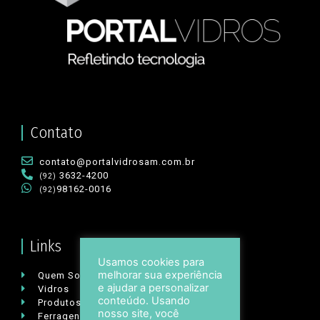
Contato
contato@portalvidrosam.com.br
3632-4200
(92)
98162-0016
(92)
Links
Usamos cookies para
melhorar sua experiência
Quem Somos
e ajudar a personalizar
Vidros
conteúdo. Usando
Produtos Acabados ou Semi-Acabados
nosso site, você
Ferragens