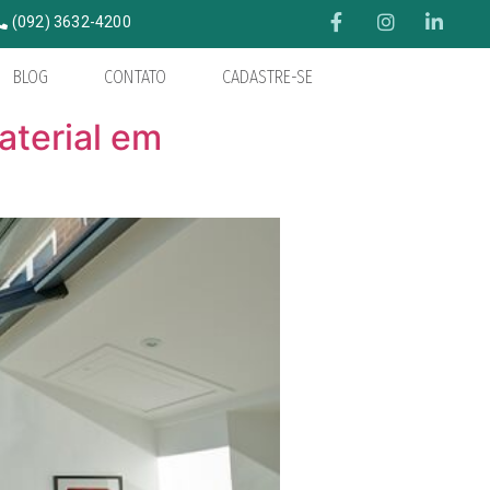
(092) 3632-4200
BLOG
CONTATO
CADASTRE-SE
aterial em