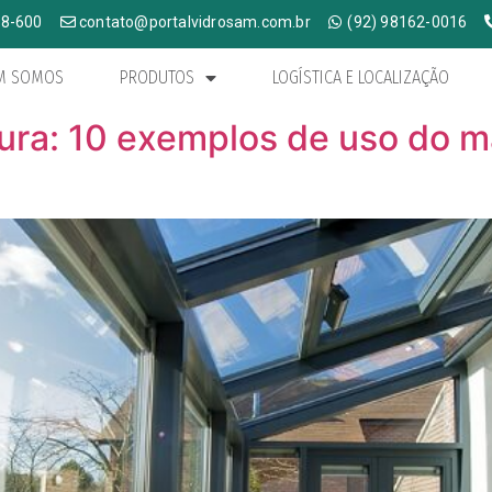
58-600
contato@portalvidrosam.com.br
(92) 98162-0016
M SOMOS
PRODUTOS
LOGÍSTICA E LOCALIZAÇÃO
tura: 10 exemplos de uso do m