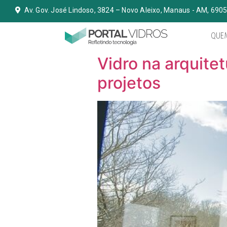
Av. Gov. José Lindoso, 3824 – Novo Aleixo, Manaus - AM, 690
QUE
Vidro na arquite
projetos