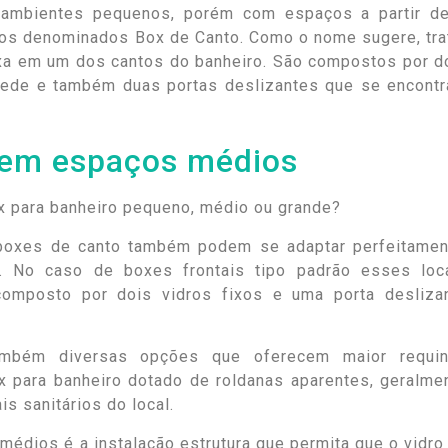
a ambientes pequenos, porém com espaços a partir d
los denominados Box de Canto. Como o nome sugere, tra
ixa em um dos cantos do banheiro. São compostos por d
parede e também duas portas deslizantes que se encont
 em espaços médios
boxes de canto também podem se adaptar perfeitamen
. No caso de boxes frontais tipo padrão esses loc
omposto por dois vidros fixos e uma porta desliza
ambém diversas opções que oferecem maior requin
x para banheiro dotado de roldanas aparentes, geralme
 sanitários do local.
édios é a instalação estrutura que permita que o vidro