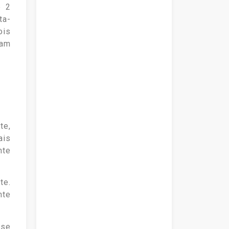
e 2
ta-
ois
ram
te,
ais
nte
te.
nte
 se