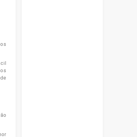
sos
cil
los
 de
rão
hor