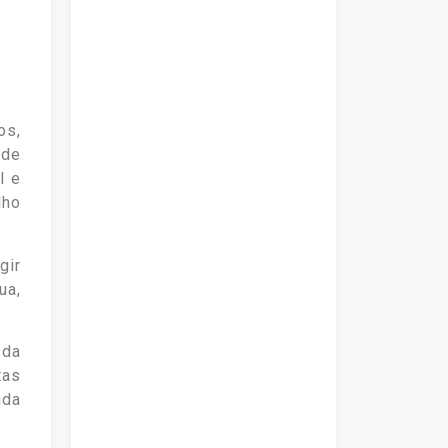
os,
 de
l e
lho
gir
ua,
 da
tas
ada