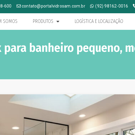
58-600
contato@portalvidrosam.com.br
(92) 98162-0016
M SOMOS
PRODUTOS
LOGÍSTICA E LOCALIZAÇÃO
x para banheiro pequeno, m