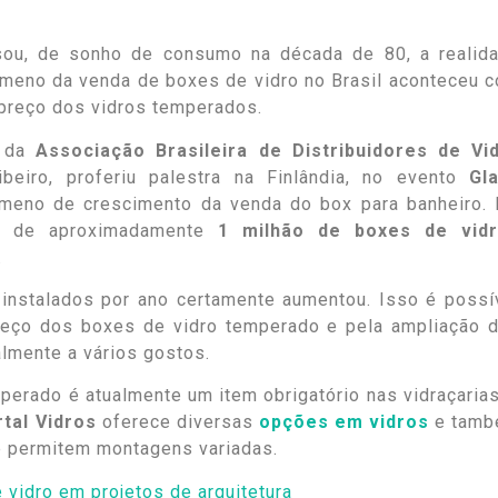
ou, de sonho de consumo na década de 80, a realid
nômeno da venda de boxes de vidro no Brasil aconteceu 
preço dos vidros temperados.
 da
Associação Brasileira de Distribuidores de Vi
Ribeiro, proferiu palestra na Finlândia, no evento
Gl
ômeno de crescimento da venda do box para banheiro.
o de aproximadamente
1 milhão de boxes de vidr
.
instalados por ano certamente aumentou. Isso é possí
preço dos boxes de vidro temperado e pela ampliação 
lmente a vários gostos.
mperado é atualmente um item obrigatório nas vidraçarias
tal Vidros
oferece diversas
opções em vidros
e tam
e permitem montagens variadas.
vidro em projetos de arquitetura