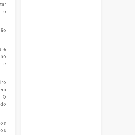
tar
r o
são
s e
nho
o é
iro
uem
. O
ado
cos
dos