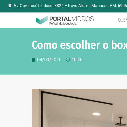
Av. Gov. José Lindoso, 3824 – Novo Aleixo, Manaus - AM, 690
QUE
Como escolher o bo
04/03/2026
10:46