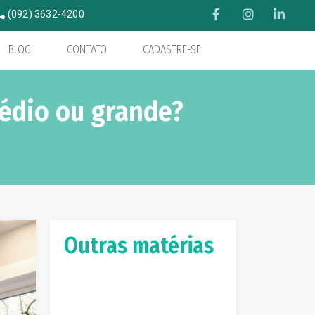
(092) 3632-4200
BLOG
CONTATO
CADASTRE-SE
édio ou grande?
Outras matérias