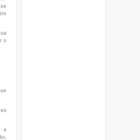
 se
lém
sua
r o
que
ras
m a
ão,