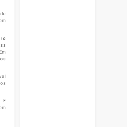
ade
com
dro
ass
 Em
os
vel
dos
. E
bém